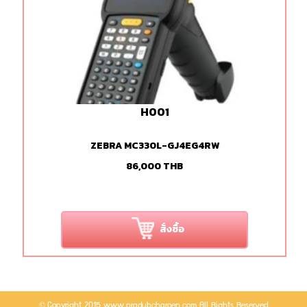
H001
ZEBRA MC330L-GJ4EG4RW
86,000
THB
สั่งซื้อ
©
Copyright 2015 www.pradubcharoen.com All Rights Reserved