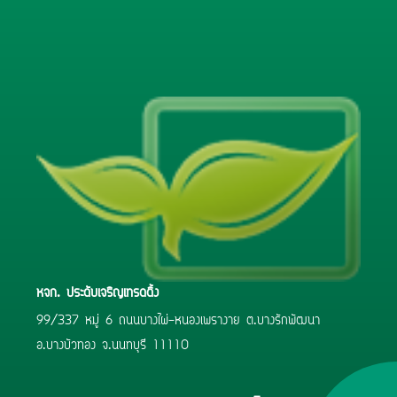
หจก. ประดับเจริญเทรดดิ้ง
99/337 หมู่ 6 ถนนบางไผ่-หนองเพรางาย ต.บางรักพัฒนา
อ.บางบัวทอง จ.นนทบุรี 11110